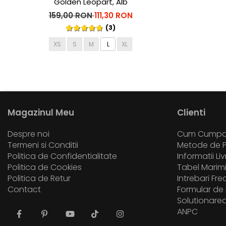
Golden Leopart, Alb
159,00 RON
111,30 RON
(3)
XS
S
M
L
XL
Magazinul Meu
Clienti
Despre noi
Cum Cumpa
Termeni si Conditii
Metode de P
Politica de Confidentialitate
Informatii Li
Politica de Cookies
Tabel Marim
Politica de Retur
Intrebari Fr
Contact
Formular de 
Solutionarea 
ANPC