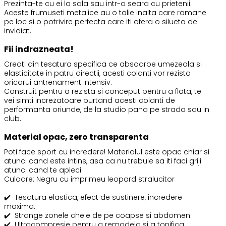
Prezinta-te cu ei la sala sau intr-o seara cu prietenii.
Aceste frumuseti metalice au o talie inalta care ramane
pe loc si o potrivire perfecta care iti ofera o silueta de
invidiat.
Fii indrazneata!
Creati din tesatura specifica ce absoarbe umezeala si
elasticitate in patru directii, acesti colanti vor rezista
oricarui antrenament intensiv.
Construit pentru a rezista si conceput pentru a flata, te
vei simti increzatoare purtand acesti colanti de
performanta oriunde, de la studio pana pe strada sau in
club.
Material opac, zero transparenta
Poti face sport cu incredere! Materialul este opac chiar si
atunci cand este intins, asa ca nu trebuie sa iti faci griji
atunci cand te apleci
Culoare: Negru cu imprimeu leopard stralucitor
✔️
Tesatura elastica, efect de sustinere, incredere
maxima.
✔️
Strange zonele cheie de pe coapse si abdomen.
✔️
Ultracompresie pentru a remodela si a tonifica