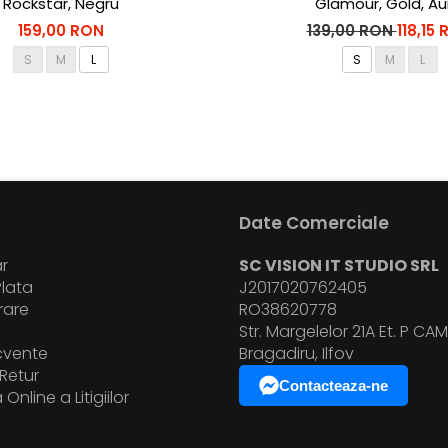
Rockstar, Negru
Glamour, Gold, Au
159,00 RON
139,00 RON
118,15
S
M
L
S
M
L
Date Comerciale
r
SC VISION IT STUDIO SRL
lata
J2017020762405
vrare
RO38620778
i
Str. Margelelor 21A Et. P CAM.
ecvente
Bragadiru, Ilfov
Retur
Contacteaza-ne
Online a Litigiilor