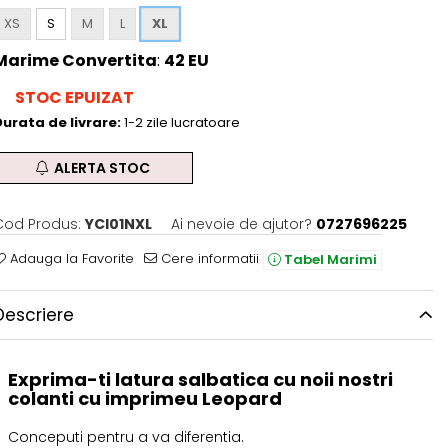
XS
S
M
L
XL
Marime Convertita
:
42 EU
STOC EPUIZAT
urata de livrare:
1-2 zile lucratoare
ALERTA STOC
Cod Produs:
YCI01NXL
Ai nevoie de ajutor?
0727696225
Adauga la Favorite
Cere informatii
Tabel Marimi
Descriere
Exprima-ti latura salbatica cu noii nostri
colanti cu imprimeu Leopard
Conceputi pentru a va diferentia.