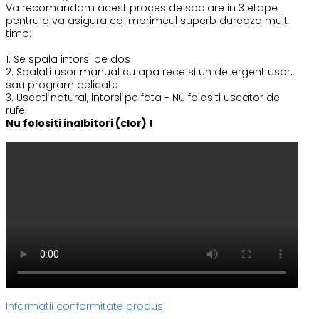
Va recomandam acest proces de spalare in 3 etape
pentru a va asigura ca imprimeul superb dureaza mult
timp:
1. Se spala intorsi pe dos
2. Spalati usor manual cu apa rece si un detergent usor,
sau program delicate
3. Uscati natural, intorsi pe fata - Nu folositi uscator de
rufe!
Nu folositi inalbitori (clor) !
Informatii conformitate produs