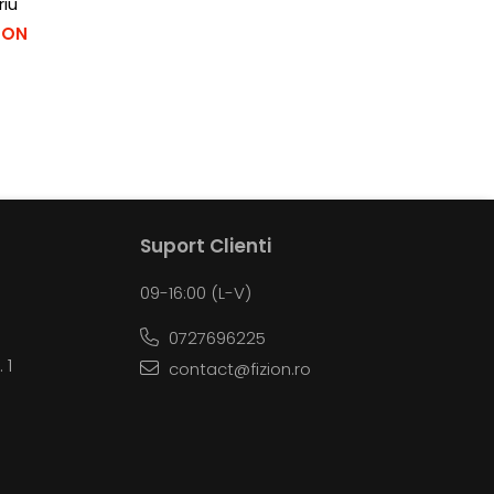
riu
 RON
Suport Clienti
09-16:00 (L-V)
0727696225
 1
contact@fizion.ro