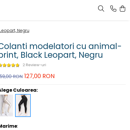
 Leopart, Negru
Colanti modelatori cu animal-
print, Black Leopart, Negru
2 Review-uri
127,00 RON
159,00 RON
Alege Culoarea:
Marime
: