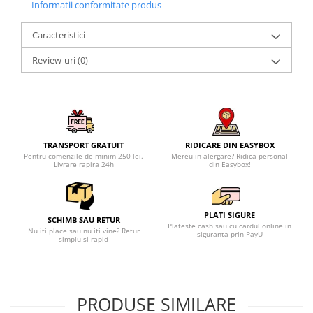
Informatii conformitate produs
Caracteristici
Review-uri
(0)
TRANSPORT GRATUIT
RIDICARE DIN EASYBOX
Pentru comenzile de minim 250 lei.
Mereu in alergare? Ridica personal
Livrare rapira 24h
din Easybox!
PLATI SIGURE
SCHIMB SAU RETUR
Plateste cash sau cu cardul online in
Nu iti place sau nu iti vine? Retur
siguranta prin PayU
simplu si rapid
PRODUSE SIMILARE