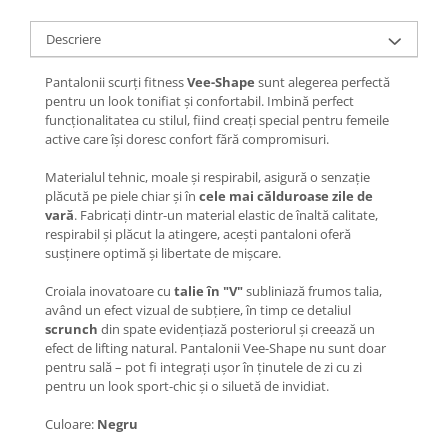
Descriere
Pantalonii scurți fitness
Vee-Shape
sunt alegerea perfectă
pentru un look tonifiat și confortabil. Imbină perfect
funcționalitatea cu stilul, fiind creați special pentru femeile
active care își doresc confort fără compromisuri.
Materialul tehnic, moale și respirabil, asigură o senzație
plăcută pe piele chiar și în
cele mai călduroase zile de
vară
. Fabricați dintr-un material elastic de înaltă calitate,
respirabil și plăcut la atingere, acești pantaloni oferă
susținere optimă și libertate de mișcare.
Croiala inovatoare cu
talie în "V"
subliniază frumos talia,
având un efect vizual de subțiere, în timp ce detaliul
scrunch
din spate evidențiază posteriorul și creează un
efect de lifting natural. Pantalonii Vee-Shape nu sunt doar
pentru sală – pot fi integrați ușor în ținutele de zi cu zi
pentru un look sport-chic și o siluetă de invidiat.
Culoare:
Negru