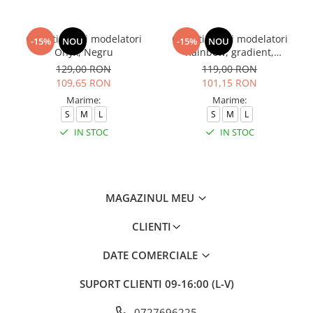
Colanti scurti modelatori
Colanti scurti modelatori
-15%
NOU
-15%
NOU
Onyx, Negru
Rainbow, gradient,
negru/gri
129,00 RON
119,00 RON
109,65 RON
101,15 RON
Marime:
Marime:
S
M
L
S
M
L
IN STOC
IN STOC
MAGAZINUL MEU
CLIENTI
DATE COMERCIALE
SUPORT CLIENTI
09-16:00 (L-V)
0727696225