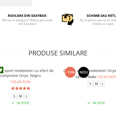
RIDICARE DIN EASYBOX
SCHIMB SAU RET
Mereu in alergare? Ridica personal
Nu iti place sau nu iti vin
din Easybox!
simplu si rapid
PRODUSE SIMILARE
ni sport modelatori cu efect de
Colanti scurti modelatori Ony
-15%
NOU
compresie Onyx, Negru
129,00 RON
109,65 RO
139,00 RON
S
M
L
S
M
L
IN STOC
IN STOC