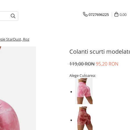
0727696225
0,00
esie StarDust, Roz
Colanti scurti modelat
119,00 RON
95,20 RON
Alege Culoarea: