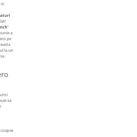
-ti
aturi
lat!
unch'
bunie a
ess pe
Aceasta
ul la un
 sa
ero
tunci
buie sa
i
e coapse