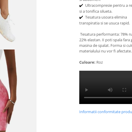
Ultracompresie pentru a 
✔️
si a tonifica silueta.
Tesatura usoara elimina
✔️
transpiratia si se usuca rapid.
Tesatura performanta: 78% na
22% elastan. II poti spala fara gr
masina de spalat. Forma si cu
materialului nu vor fi afectate.
Culoare:
Roz
Informatii conformitate prod