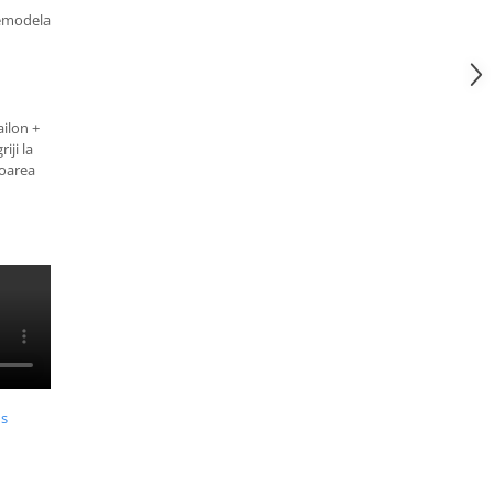
remodela
ilon +
iji la
loarea
us