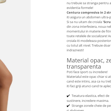
nu trebuie sa stranga pentru a
evidentia formele!
Centura compresiva in 2 str
iti asigura un abdomen ultra-p
Si sa nu uitam de croiala
'Scr
din zona interfesiera, noua ne
momentului in materie de fitn
toate retelele de socializare! 
croiala iti modeleaza posterior
cu totul alt nivel. Trebuie doar
indraznesti!
Material opac, z
transparenta
Poti face sport cu incredere!
Materialul este opac chiar si a
cand este intins, asa ca nu tre
iti faci griji atunci cand te aplec
Tesatura elastica, efect de
✔️
sustinere, incredere maxima.
Strange zonele cheie de p
✔️
si abdomen.