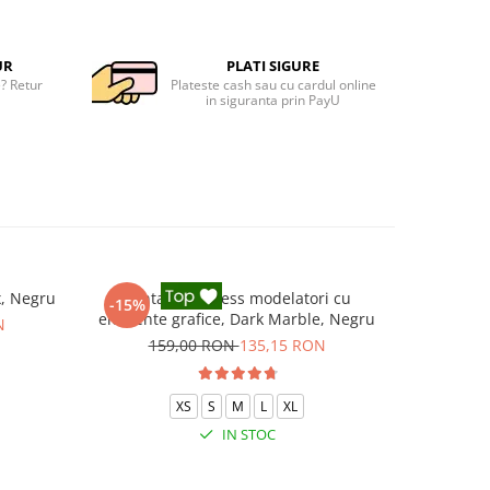
UR
PLATI SIGURE
e? Retur
Plateste cash sau cu cardul online
in siguranta prin PayU
x, Negru
Pantaloni fitness modelatori cu
Colanti
-15%
-15%
elemente grafice, Dark Marble, Negru
N
159,00 RON
135,15 RON
11
XS
S
M
L
XL
IN STOC