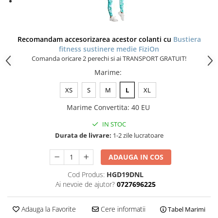
Recomandam accesorizarea acestor colanti cu
Bustiera
fitness sustinere medie FiziOn
Comanda oricare 2 perechi si ai TRANSPORT GRATUIT!
Marime
:
XS
S
M
L
XL
Marime Convertita
:
40 EU
IN STOC
Durata de livrare:
1-2 zile lucratoare
ADAUGA IN COS
Cod Produs:
HGD19DNL
Ai nevoie de ajutor?
0727696225
Adauga la Favorite
Cere informatii
Tabel Marimi