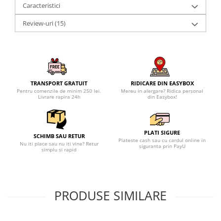
Caracteristici
Review-uri
(15)
TRANSPORT GRATUIT
RIDICARE DIN EASYBOX
Pentru comenzile de minim 250 lei.
Mereu in alergare? Ridica personal
Livrare rapira 24h
din Easybox!
PLATI SIGURE
SCHIMB SAU RETUR
Plateste cash sau cu cardul online in
Nu iti place sau nu iti vine? Retur
siguranta prin PayU
simplu si rapid
PRODUSE SIMILARE