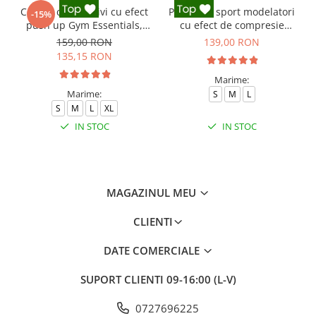
Colanti compresivi cu efect
Pantaloni sport modelatori
-15%
push up Gym Essentials,
cu efect de compresie
Negru
Onyx, Negru
159,00 RON
139,00 RON
135,15 RON
Marime:
Marime:
S
M
L
S
M
L
XL
IN STOC
IN STOC
MAGAZINUL MEU
CLIENTI
DATE COMERCIALE
SUPORT CLIENTI
09-16:00 (L-V)
0727696225