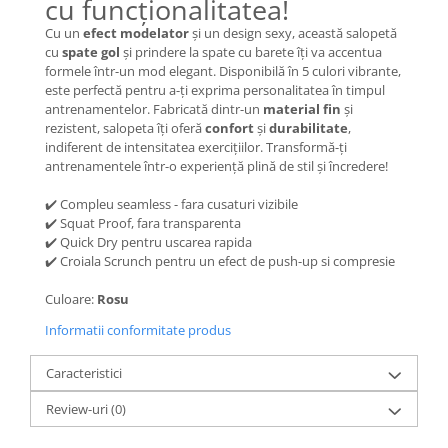
cu funcționalitatea!
Cu un
efect modelator
și un design sexy, această salopetă
cu
spate gol
și prindere la spate cu barete îți va accentua
formele într-un mod elegant. Disponibilă în 5 culori vibrante,
este perfectă pentru a-ți exprima personalitatea în timpul
antrenamentelor. Fabricată dintr-un
material fin
și
rezistent, salopeta îți oferă
confort
și
durabilitate
,
indiferent de intensitatea exercițiilor. Transformă-ți
antrenamentele într-o experiență plină de stil și încredere!
✔️ Compleu seamless - fara cusaturi vizibile
✔️ Squat Proof, fara transparenta
✔️ Quick Dry pentru uscarea rapida
✔️ Croiala Scrunch pentru un efect de push-up si compresie
Culoare:
Rosu
Informatii conformitate produs
Caracteristici
Review-uri
(0)