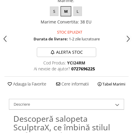
Marime
:
S
M
L
Marime Convertita
:
38 EU
STOC EPUIZAT
Durata de livrare:
1-2 zile lucratoare
ALERTA STOC
Cod Produs:
YCI24RM
Ai nevoie de ajutor?
0727696225
Adauga la Favorite
Cere informatii
Tabel Marimi
Descriere
Descoperă salopeta
SculptraX, ce îmbină stilul