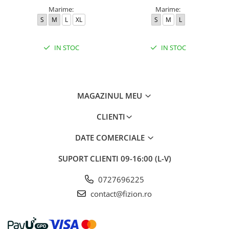
Marime:
Marime:
S
M
L
XL
S
M
L
IN STOC
IN STOC
MAGAZINUL MEU
CLIENTI
DATE COMERCIALE
SUPORT CLIENTI
09-16:00 (L-V)
0727696225
contact@fizion.ro