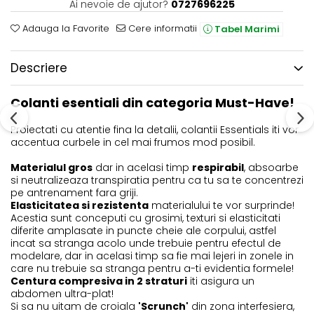
Ai nevoie de ajutor?
0727696225
Adauga la Favorite
Cere informatii
Tabel Marimi
Descriere
Colanti esentiali din categoria Must-Have!
Proiectati cu atentie fina la detalii, colantii Essentials iti vor
accentua curbele in cel mai frumos mod posibil.
Materialul gros
dar in acelasi timp
respirabil
, absoarbe
si neutralizeaza transpiratia pentru ca tu sa te concentrezi
pe antrenament fara griji.
Elasticitatea si rezistenta
materialului te vor surprinde!
Acestia sunt conceputi cu grosimi, texturi si elasticitati
diferite amplasate in puncte cheie ale corpului, astfel
incat sa stranga acolo unde trebuie pentru efectul de
modelare, dar in acelasi timp sa fie mai lejeri in zonele in
care nu trebuie sa stranga pentru a-ti evidentia formele!
Centura compresiva in 2 straturi
iti asigura un
abdomen ultra-plat!
Si sa nu uitam de croiala
'Scrunch'
din zona interfesiera,