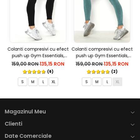
Colanti compresivi cu efect
Colanti compresivi cu efect
C
push up Gym Essentials,
push up Gym Essentials,
p
Negru
Verde
159,00 RON
135,15 RON
159,00 RON
135,15 RON
(6)
(2)
S
M
L
XL
S
M
L
XL
Magazinul Meu
Clienti
Date Comerciale