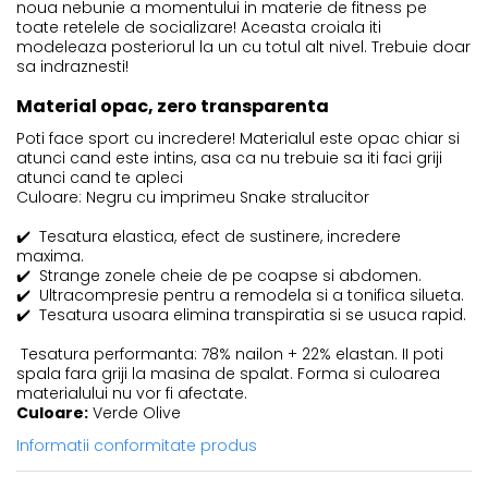
noua nebunie a momentului in materie de fitness pe
toate retelele de socializare! Aceasta croiala iti
modeleaza posteriorul la un cu totul alt nivel. Trebuie doar
sa indraznesti!
Material opac, zero transparenta
Poti face sport cu incredere! Materialul este opac chiar si
atunci cand este intins, asa ca nu trebuie sa iti faci griji
atunci cand te apleci
Culoare: Negru cu imprimeu Snake stralucitor
✔️
Tesatura elastica, efect de sustinere, incredere
maxima.
✔️
Strange zonele cheie de pe coapse si abdomen.
✔️
Ultracompresie pentru a remodela si a tonifica silueta.
✔️
Tesatura usoara elimina transpiratia si se usuca rapid.
Tesatura performanta: 78% nailon + 22% elastan. II poti
spala fara griji la masina de spalat. Forma si culoarea
materialului nu vor fi afectate.
Culoare:
Verde Olive
Informatii conformitate produs