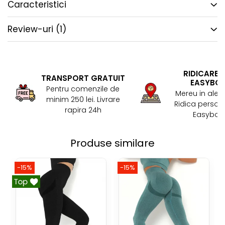
Caracteristici
Review-uri
(1)
RIDICARE 
TRANSPORT GRATUIT
EASYBO
Pentru comenzile de
Mereu in aler
minim 250 lei. Livrare
Ridica persona
rapira 24h
Easybox!
Produse similare
-15%
-15%