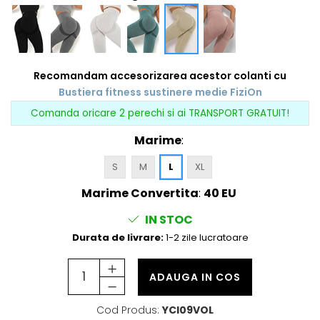
Recomandam accesorizarea acestor colanti cu
Bustiera fitness sustinere medie FiziOn
Comanda oricare 2 perechi si ai TRANSPORT GRATUIT!
Marime
:
S
M
L
XL
Marime Convertita
:
40 EU
IN STOC
Durata de livrare:
1-2 zile lucratoare
ADAUGA IN COS
Cod Produs:
YCI09VOL