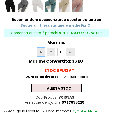
Recomandam accesorizarea acestor colanti cu
Bustiera fitness sustinere medie FiziOn
Comanda oricare 2 perechi si ai TRANSPORT GRATUIT!
Marime
:
S
M
L
XL
Marime Convertita
:
36 EU
STOC EPUIZAT
Durata de livrare:
1-2 zile lucratoare
ALERTA STOC
Cod Produs:
YCI09AS
Ai nevoie de ajutor?
0727696225
Adauga la Favorite
Cere informatii
Tabel Marimi