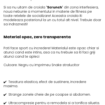
Si sa nu uitam de croiala
'Scrunch'
din zona interfesiera,
noua nebunie a momentului in materie de fitness pe
toate retelele de socializare! Aceasta croiala iti
modeleaza posteriorul la un cu totul alt nivel. Trebuie doar
sa indraznesti!
Material opac, zero transparenta
Poti face sport cu incredere! Materialul este opac chiar si
atunci cand este intins, asa ca nu trebuie sa iti faci griji
atunci cand te apleci
Culoare: Negru cu imprimeu Snake stralucitor
✔️
Tesatura elastica, efect de sustinere, incredere
maxima.
✔️
Strange zonele cheie de pe coapse si abdomen.
✔️
Ultracompresie pentru a remodela si a tonifica silueta.