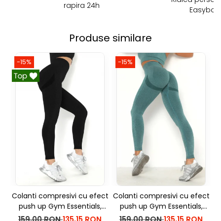
rapira 24h
Easybox!
Produse similare
-15%
-15%
Colanti compresivi cu efect
Colanti compresivi cu efect
C
push up Gym Essentials,
push up Gym Essentials,
p
Negru
Verde
159,00 RON
135,15 RON
159,00 RON
135,15 RON