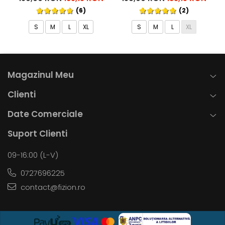
(6)
(2)
S
M
L
XL
S
M
L
XL
Magazinul Meu
Clienti
Date Comerciale
Suport Clienti
09-16:00 (L-V)
0727696225
contact@fizion.ro