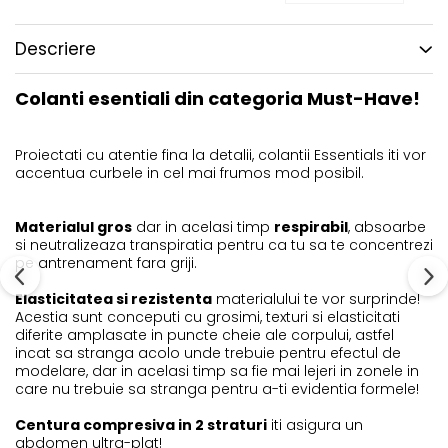
Descriere
Colanti esentiali din categoria Must-Have!
Proiectati cu atentie fina la detalii, colantii Essentials iti vor
accentua curbele in cel mai frumos mod posibil.
Materialul gros
dar in acelasi timp
respirabil
, absoarbe
si neutralizeaza transpiratia pentru ca tu sa te concentrezi
pe antrenament fara griji.
Elasticitatea si rezistenta
materialului te vor surprinde!
Acestia sunt conceputi cu grosimi, texturi si elasticitati
diferite amplasate in puncte cheie ale corpului, astfel
incat sa stranga acolo unde trebuie pentru efectul de
modelare, dar in acelasi timp sa fie mai lejeri in zonele in
care nu trebuie sa stranga pentru a-ti evidentia formele!
Centura compresiva in 2 straturi
iti asigura un
abdomen ultra-plat!