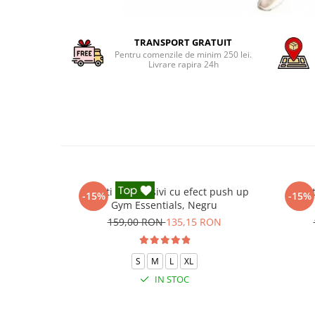
TRANSPORT GRATUIT
Pentru comenzile de minim 250 lei.
Livrare rapira 24h
Colanti compresivi cu efect push up
Colant
-15%
-15%
Gym Essentials, Negru
159,00 RON
135,15 RON
S
M
L
XL
IN STOC