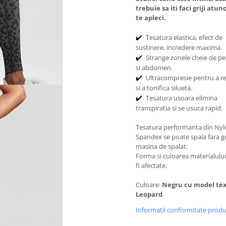
trebuie sa iti faci griji atun
te apleci.
Tesatura elastica, efect de
✔️
sustinere, incredere maxima.
Strange zonele cheie de p
✔️
si abdomen.
Ultracompresie pentru a 
✔️
si a tonifica silueta.
Tesatura usoara elimina
✔️
transpiratia si se usuca rapid.
Tesatura performanta din Nyl
Spandex se poate spala fara gri
masina de spalat.
Forma si culoarea materialulu
fi afectate.
Culoare:
Negru cu model te
Leopard
Informatii conformitate prod