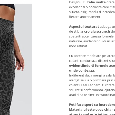
Designul cu
talie inalta
ofera
excelent si o potrivire care iti 
silueta, asigurandu-ti increder
fiecare antrenament.
Aspectul texturat
adauga un
de stil, iar
croiala scrunch
de 
spate iti accentueaza formele
naturale, evidentiindu-ti siluet
mod rafinat.
Cu accente modelare pe lateral
colanti contureaza discret silu
evidentiindu-ti formele aco
unde conteaza
.
Indiferent daca mergi la sala, l
alergat sau la o plimbare prin 
colantii Feel Leopard iti cofera
stil, cat si performanta, ajuta
arati si sa te simti extraordinar
Poti face sport cu incredere
Materialul este opac chiar s
atunci cand este intins, as