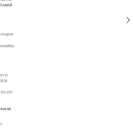
ci cand
e coapse
remodela
on si
ji la
i nu vor
xturat
us