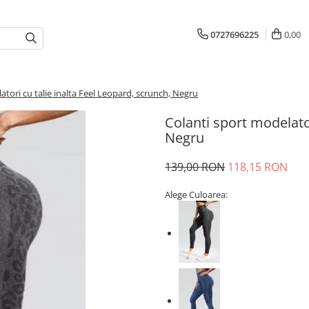
0727696225
0,00
atori cu talie inalta Feel Leopard, scrunch, Negru
Colanti sport modelator
Negru
139,00 RON
118,15 RON
Alege Culoarea: