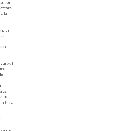
 suport
flateaza
ea la
 plus
la
a in
, acesti
eta,
lo
a
oras,
 atat
ndu-te sa
.
!
i
a ca nu