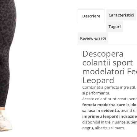
Caracteristici
Descriere
Taguri
Review-uri
(0)
Descopera
colantii sport
modelatori Fe
Leopard
Combinatia perfecta intre stil,
si performanta.
Aceste colanti sunt creati pen
femeia moderna care isi do
sa iasa in evidenta
, avand u
imprimeu leopard indrazne
disponibil in trei nuante super
negru, albastru si maro.