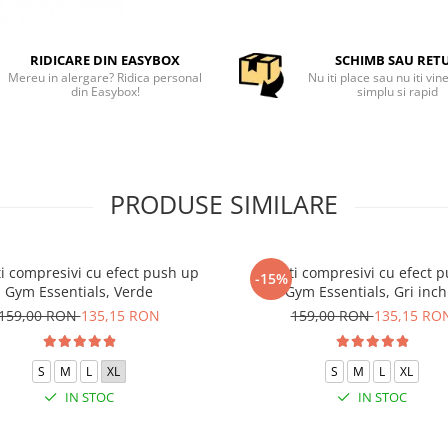
RIDICARE DIN EASYBOX
SCHIMB SAU RET
Mereu in alergare? Ridica personal
Nu iti place sau nu iti vin
din Easybox!
simplu si rapid
PRODUSE SIMILARE
i compresivi cu efect push up
Colanti compresivi cu efect 
-15%
Gym Essentials, Verde
Gym Essentials, Gri inch
159,00 RON
135,15 RON
159,00 RON
135,15 RO
S
M
L
XL
S
M
L
XL
IN STOC
IN STOC