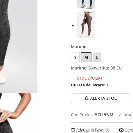
Marime
:
S
M
L
Marime Convertita
:
38 EU
STOC EPUIZAT
Durata de livrare:
1
ALERTA STOC
Cod Produs:
YCI19NM
Ai nevo
Adauga la Favorite
Cere 