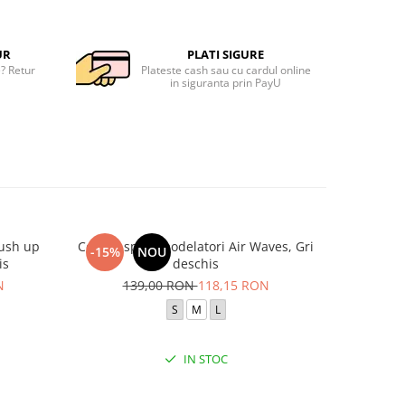
UR
PLATI SIGURE
e? Retur
Plateste cash sau cu cardul online
in siguranta prin PayU
push up
Colanti sport modelatori Air Waves, Gri
Colanti s
-15%
NOU
-15%
is
deschis
N
139,00 RON
118,15 RON
17
S
M
L
IN STOC