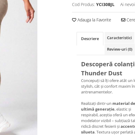
Cod Produs:
YCI30BJL
Ai nevoi
Adauga la Favorite
Cere 
Caracteristici
Descriere
Review-uri
(0)
Descoperă colanți
Thunder Dust
Concepuți să îți ofere atât un 
stylish, cât și confort maxim î
antrenamentelor.
Realizați dintr-un
material d
ultimă generație
, elastic și
respirabil, aceștia oferă un efe
modelator vizibil – subțiază tal
ridică discret fesierii și
accent
silueta
. Textura ușor perlată