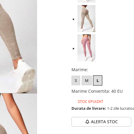
Marime
:
S
M
L
Marime Convertita
:
40 EU
STOC EPUIZAT
Durata de livrare:
1-2 zile lucrato
ALERTA STOC