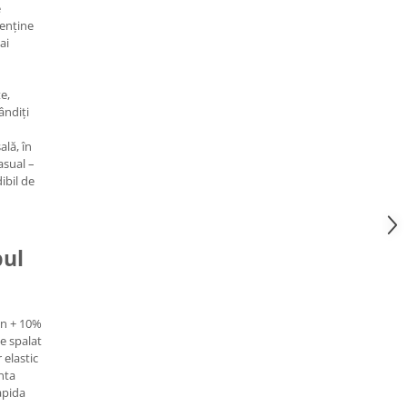
e
menține
ai
e,
ândiți
ală, în
casual –
dibil de
pul
on + 10%
e spalat
 elastic
nta
apida