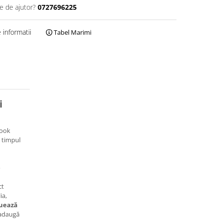
e de ajutor?
0727696225
informatii
Tabel Marimi
i
look
n timpul
e
ct
ia,
uează
 adaugă