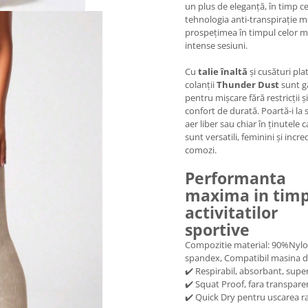
un plus de eleganță, în timp c
tehnologia anti-transpirație 
prospețimea în timpul celor m
intense sesiuni.
Cu
talie înaltă
și cusături plat
colanții
Thunder Dust
sunt g
pentru mișcare fără restricții și
confort de durată. Poartă-i la s
aer liber sau chiar în ținutele 
sunt versatili, feminini și incre
comozi.
Performanta
maxima in tim
activitatilor
sportive
Compozitie material: 90%Nyl
spandex, Compatibil masina d
✔️ Respirabil, absorbant, super
✔️ Squat Proof, fara transpare
✔️ Quick Dry pentru uscarea r