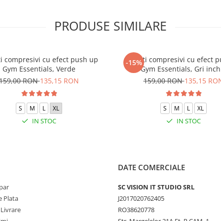
PRODUSE SIMILARE
i compresivi cu efect push up
Colanti compresivi cu efect 
-15%
Gym Essentials, Verde
Gym Essentials, Gri inch
159,00 RON
135,15 RON
159,00 RON
135,15 RO
S
M
L
XL
S
M
L
XL
IN STOC
IN STOC
DATE COMERCIALE
par
SC VISION IT STUDIO SRL
 Plata
J2017020762405
 Livrare
RO38620778