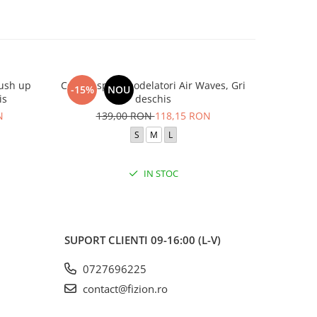
push up
Colanti sport modelatori Air Waves, Gri
Colanti s
-15%
NOU
-15%
is
deschis
N
139,00 RON
118,15 RON
17
S
M
L
IN STOC
SUPORT CLIENTI
09-16:00 (L-V)
0727696225
contact@fizion.ro