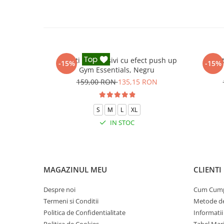
Colanti compresivi cu efect push up
Colant
-15%
-15%
Gym Essentials, Negru
159,00 RON
135,15 RON
S
M
L
XL
IN STOC
MAGAZINUL MEU
CLIENTI
Despre noi
Cum Cum
Termeni si Conditii
Metode de
Politica de Confidentialitate
Informatii