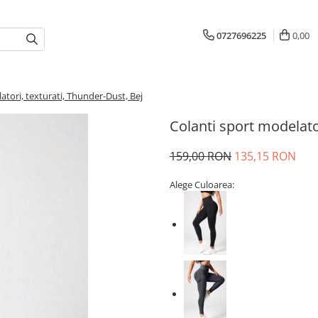
0727696225
0,00
atori, texturati, Thunder-Dust, Bej
Colanti sport modelato
159,00 RON
135,15 RON
Alege Culoarea: