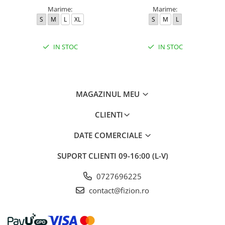
Marime:
Marime:
S
M
L
XL
S
M
L
IN STOC
IN STOC
MAGAZINUL MEU
CLIENTI
DATE COMERCIALE
SUPORT CLIENTI
09-16:00 (L-V)
0727696225
contact@fizion.ro