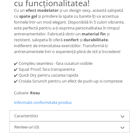
cu funcționalitatea!
Cu un
efect modelator
și un design sexy, această salopetă
cu
spate gol
și prindere la spate cu barete îți va accentua
formele într-un mod elegant. Disponibilă în 5 culori vibrante,
este perfectă pentru a-ți exprima personalitatea în timpul
antrenamentelor. Fabricată dintr-un
material fin
și
rezistent, salopeta îți oferă
confort
și
durabilitate
,
indiferent de intensitatea exercițiilor. Transformă-ți
antrenamentele într-o experiență plină de stil și încredere!
✔️ Compleu seamless - fara cusaturi vizibile
✔️ Squat Proof, fara transparenta
✔️ Quick Dry pentru uscarea rapida
✔️ Croiala Scrunch pentru un efect de push-up si compresie
Culoare:
Rosu
Informatii conformitate produs
Caracteristici
Review-uri
(0)