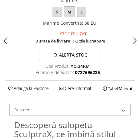
Marime
:
S
M
L
Marime Convertita
:
38 EU
STOC EPUIZAT
Durata de livrare:
1-2 zile lucratoare
ALERTA STOC
Cod Produs:
YCI24RM
Ai nevoie de ajutor?
0727696225
Adauga la Favorite
Cere informatii
Tabel Marimi
Descriere
Descoperă salopeta
SculptraX, ce îmbină stilul