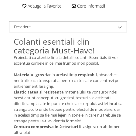
Adauga la Favorite
Cere informatii
Descriere
Colanti esentiali din
categoria Must-Have!
Proiectati cu atentie fina la detalii, colantii Essentials iti vor
accentua curbele in cel mai frumos mod posibil.
Materialul gros
dar in acelasi timp
respirabil
, absoarbe si
neutralizeaza transpiratia pentru ca tu sa te concentrezi pe
antrenament fara griji.
Elasticitatea si rezistenta
materialului te vor surprinde!
Acestia sunt conceputi cu grosimi, texturi si elasticitati
diferite amplasate in puncte cheie ale corpului, astfel incat sa
stranga acolo unde trebuie pentru efectul de modelare, dar
in acelasi timp sa fie mai lejeri in zonele in care nu trebuie sa
stranga pentru a-ti evidentia formele!
Centura compresiva in 2 straturi
iti asigura un abdomen
ultra-plat!