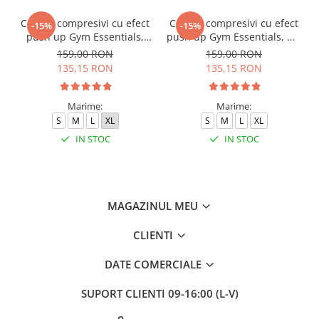
Colanti compresivi cu efect
Colanti compresivi cu efect
-15%
-15%
push up Gym Essentials,
push up Gym Essentials, Gri
Verde
inchis
159,00 RON
159,00 RON
135,15 RON
135,15 RON
Marime:
Marime:
S
M
L
XL
S
M
L
XL
IN STOC
IN STOC
MAGAZINUL MEU
CLIENTI
DATE COMERCIALE
SUPORT CLIENTI
09-16:00 (L-V)