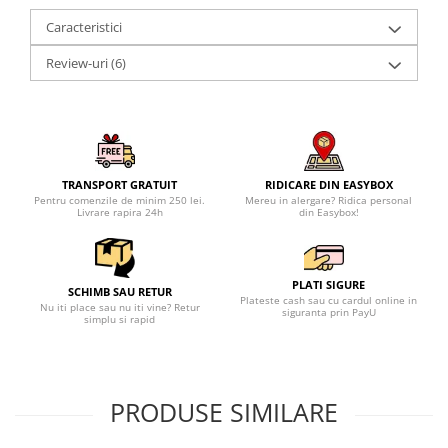
Caracteristici
Review-uri
(6)
TRANSPORT GRATUIT
RIDICARE DIN EASYBOX
Pentru comenzile de minim 250 lei.
Mereu in alergare? Ridica personal
Livrare rapira 24h
din Easybox!
PLATI SIGURE
SCHIMB SAU RETUR
Plateste cash sau cu cardul online in
Nu iti place sau nu iti vine? Retur
siguranta prin PayU
simplu si rapid
PRODUSE SIMILARE