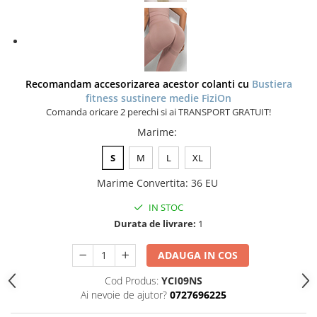
Recomandam accesorizarea acestor colanti cu
Bustiera
fitness sustinere medie FiziOn
Comanda oricare 2 perechi si ai TRANSPORT GRATUIT!
Marime
:
S
M
L
XL
Marime Convertita
:
36 EU
IN STOC
Durata de livrare:
1
ADAUGA IN COS
Cod Produs:
YCI09NS
Ai nevoie de ajutor?
0727696225