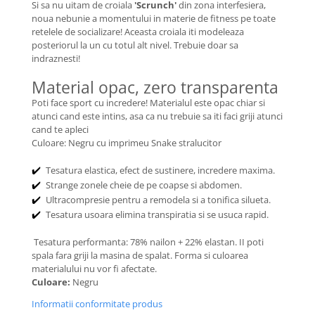
Si sa nu uitam de croiala
'Scrunch'
din zona interfesiera,
noua nebunie a momentului in materie de fitness pe toate
retelele de socializare! Aceasta croiala iti modeleaza
posteriorul la un cu totul alt nivel. Trebuie doar sa
indraznesti!
Material opac, zero transparenta
Poti face sport cu incredere! Materialul este opac chiar si
atunci cand este intins, asa ca nu trebuie sa iti faci griji atunci
cand te apleci
Culoare: Negru cu imprimeu Snake stralucitor
Tesatura elastica, efect de sustinere, incredere maxima.
✔️
Strange zonele cheie de pe coapse si abdomen.
✔️
Ultracompresie pentru a remodela si a tonifica silueta.
✔️
Tesatura usoara elimina transpiratia si se usuca rapid.
✔️
Tesatura performanta: 78% nailon + 22% elastan. II poti
spala fara griji la masina de spalat. Forma si culoarea
materialului nu vor fi afectate.
Culoare:
Negru
Informatii conformitate produs